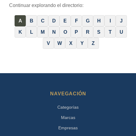
Continuar explorando el directorio:
A
B
C
D
E
F
G
H
I
J
K
L
M
N
O
P
R
S
T
U
V
W
X
Y
Z
NAVEGACIÓN
Categorías
Marcas
Empresas