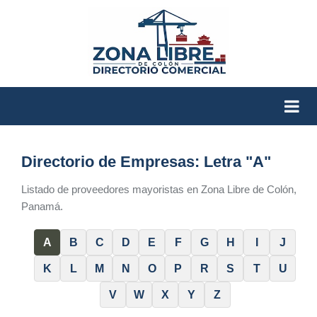
Directorio de Empresas: Letra "A"
Listado de proveedores mayoristas en Zona Libre de Colón,
Panamá.
A
B
C
D
E
F
G
H
I
J
K
L
M
N
O
P
R
S
T
U
V
W
X
Y
Z