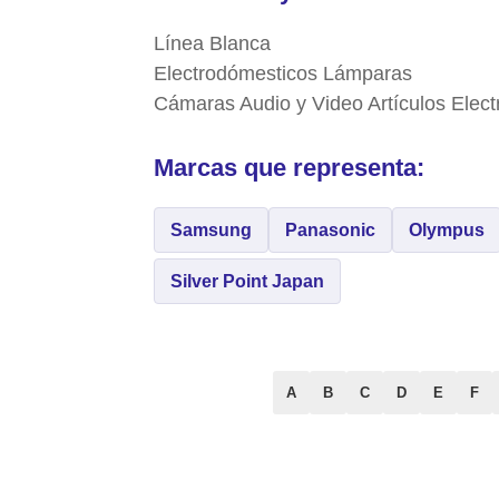
Línea Blanca
Electrodómesticos Lámparas
Cámaras Audio y Video Artículos Elect
Marcas que representa:
Samsung
Panasonic
Olympus
Silver Point Japan
A
B
C
D
E
F