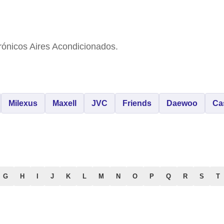
rónicos Aires Acondicionados.
Milexus
Maxell
JVC
Friends
Daewoo
Ca
G
H
I
J
K
L
M
N
O
P
Q
R
S
T