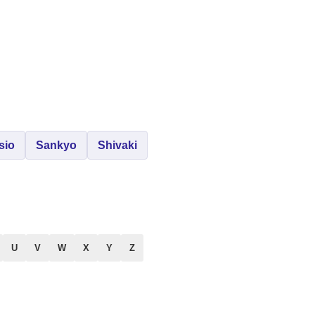
sio
Sankyo
Shivaki
U
V
W
X
Y
Z