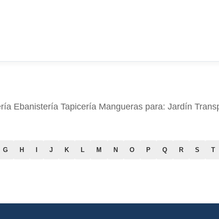
 Ebanistería Tapicería Mangueras para: Jardín Transp
G
H
I
J
K
L
M
N
O
P
Q
R
S
T