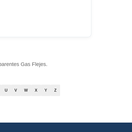
arentes Gas Flejes.
U
V
W
X
Y
Z