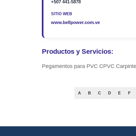
+507 441-5878
SITIO WEB
www.bellpower.com.ve
Productos y Servicios:
Pegamentos para PVC CPVC Carpintería
A
B
C
D
E
F