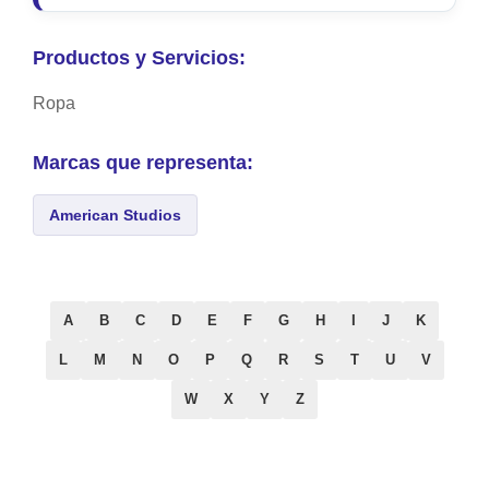
Productos y Servicios:
Ropa
Marcas que representa:
American Studios
A
B
C
D
E
F
G
H
I
J
K
L
M
N
O
P
Q
R
S
T
U
V
W
X
Y
Z