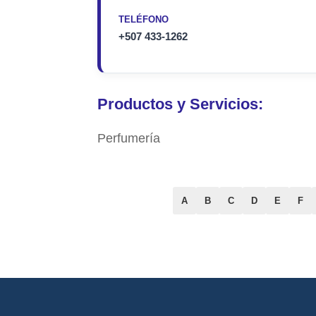
TELÉFONO
+507 433-1262
Productos y Servicios:
Perfumería
A
B
C
D
E
F