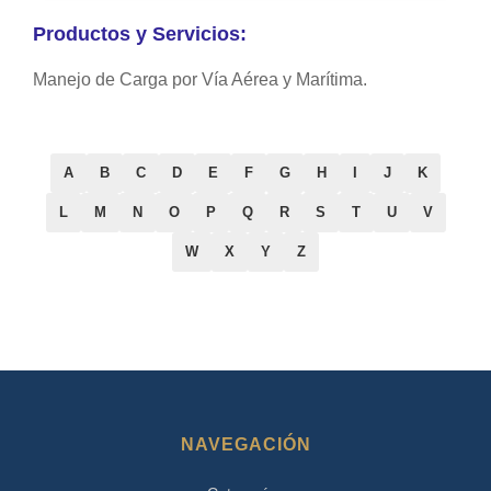
Productos y Servicios:
Manejo de Carga por Vía Aérea y Marítima.
A
B
C
D
E
F
G
H
I
J
K
L
M
N
O
P
Q
R
S
T
U
V
W
X
Y
Z
NAVEGACIÓN