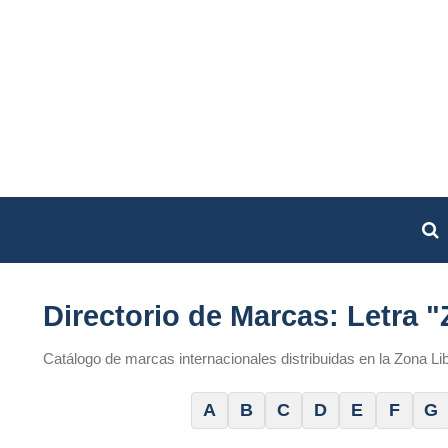
Directorio de Marcas: Letra "
Catálogo de marcas internacionales distribuidas en la Zona L
A
B
C
D
E
F
G