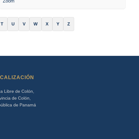
Zoom
T
U
V
W
X
Y
Z
CALIZACIÓN
a Libre de Colón,
vincia de Colón,
ública de Panamá