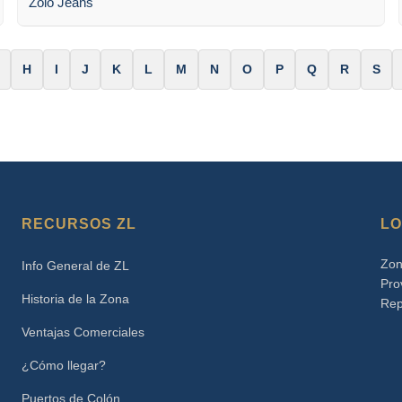
Zolo Jeans
H
I
J
K
L
M
N
O
P
Q
R
S
RECURSOS ZL
LO
Zon
Info General de ZL
Pro
Historia de la Zona
Rep
Ventajas Comerciales
¿Cómo llegar?
Puertos de Colón