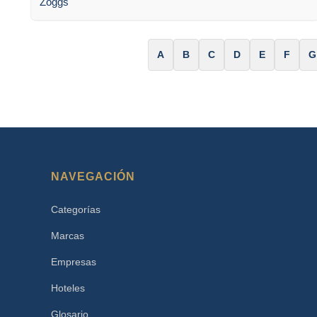
Zoggs
A
B
C
D
E
F
G
NAVEGACIÓN
Categorías
Marcas
Empresas
Hoteles
Glosario