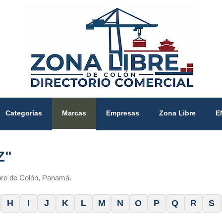
Categorías
Marcas
Empresas
Zona Libre
E
Z"
ibre de Colón, Panamá.
H
I
J
K
L
M
N
O
P
Q
R
S