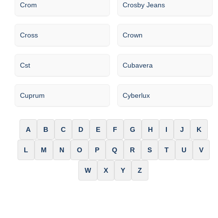
Crom
Crosby Jeans
Cross
Crown
Cst
Cubavera
Cuprum
Cyberlux
A
B
C
D
E
F
G
H
I
J
K
L
M
N
O
P
Q
R
S
T
U
V
W
X
Y
Z