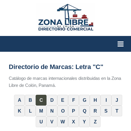
Directorio de Marcas: Letra "C"
Catálogo de marcas internacionales distribuidas en la Zona
Libre de Colón, Panamá.
A
B
C
D
E
F
G
H
I
J
K
L
M
N
O
P
Q
R
S
T
U
V
W
X
Y
Z