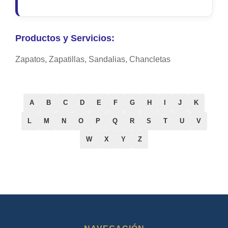
Productos y Servicios:
Zapatos, Zapatillas, Sandalias, Chancletas
A
B
C
D
E
F
G
H
I
J
K
L
M
N
O
P
Q
R
S
T
U
V
W
X
Y
Z