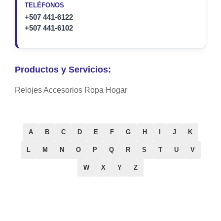
TELÉFONOS
+507 441-6122
+507 441-6102
Productos y Servicios:
Relojes Accesorios Ropa Hogar
A
B
C
D
E
F
G
H
I
J
K
L
M
N
O
P
Q
R
S
T
U
V
W
X
Y
Z