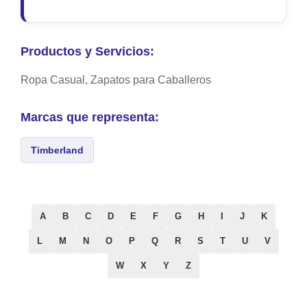
Productos y Servicios:
Ropa Casual, Zapatos para Caballeros
Marcas que representa:
Timberland
A
B
C
D
E
F
G
H
I
J
K
L
M
N
O
P
Q
R
S
T
U
V
W
X
Y
Z