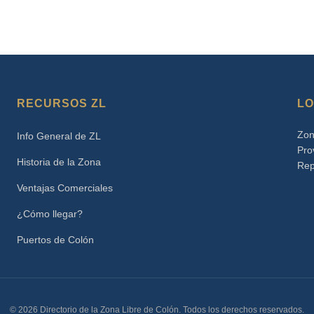
RECURSOS ZL
LO
Zon
Info General de ZL
Pro
Historia de la Zona
Rep
Ventajas Comerciales
¿Cómo llegar?
Puertos de Colón
© 2026 Directorio de la Zona Libre de Colón. Todos los derechos reservados.