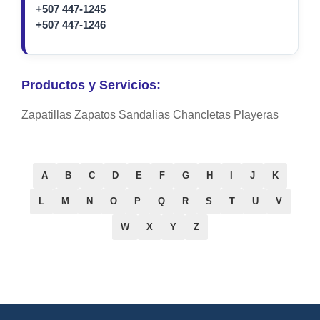
+507 447-1245
+507 447-1246
Productos y Servicios:
Zapatillas Zapatos Sandalias Chancletas Playeras
A
B
C
D
E
F
G
H
I
J
K
L
M
N
O
P
Q
R
S
T
U
V
W
X
Y
Z