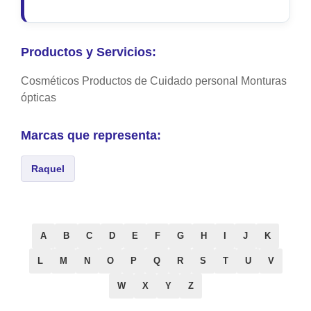
Productos y Servicios:
Cosméticos Productos de Cuidado personal Monturas
ópticas
Marcas que representa:
Raquel
A
B
C
D
E
F
G
H
I
J
K
L
M
N
O
P
Q
R
S
T
U
V
W
X
Y
Z