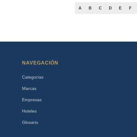
A
B
C
D
E
F
NAVEGACIÓN
Categorías
Marcas
Empresas
Hoteles
Glosario