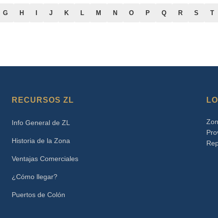
G
H
I
J
K
L
M
N
O
P
Q
R
S
T
RECURSOS ZL
LO
Zon
Info General de ZL
Pro
Historia de la Zona
Rep
Ventajas Comerciales
¿Cómo llegar?
Puertos de Colón