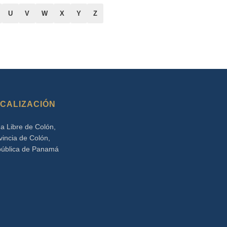
U
V
W
X
Y
Z
CALIZACIÓN
a Libre de Colón,
vincia de Colón,
ública de Panamá