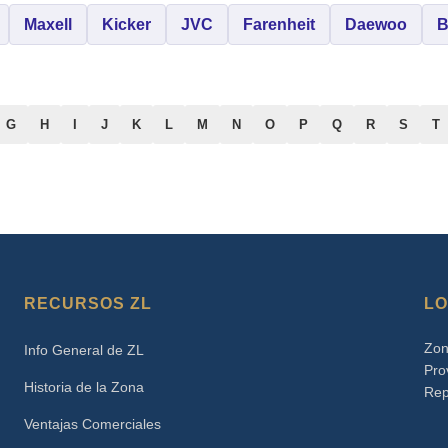
Maxell
Kicker
JVC
Farenheit
Daewoo
B
G
H
I
J
K
L
M
N
O
P
Q
R
S
T
RECURSOS ZL
LO
Zon
Info General de ZL
Pro
Historia de la Zona
Rep
Ventajas Comerciales