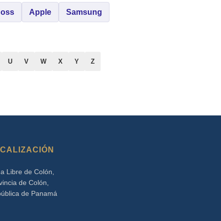
oss
Apple
Samsung
U
V
W
X
Y
Z
CALIZACIÓN
a Libre de Colón,
vincia de Colón,
ública de Panamá