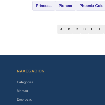
Princess
Pioneer
Phoenix Gold
A
B
C
D
E
F
NAVEGACIÓN
Categorías
Marcas
Empresas