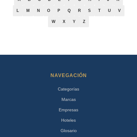
L
M
N
O
P
Q
R
S
T
U
V
W
X
Y
Z
NAVEGACIÓN
Categorías
Marcas
Empresas
Hoteles
Glosario