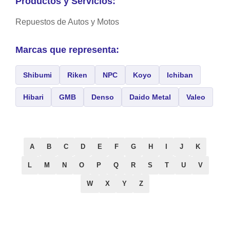
Productos y Servicios:
Repuestos de Autos y Motos
Marcas que representa:
Shibumi
Riken
NPC
Koyo
Ichiban
Hibari
GMB
Denso
Daido Metal
Valeo
A
B
C
D
E
F
G
H
I
J
K
L
M
N
O
P
Q
R
S
T
U
V
W
X
Y
Z