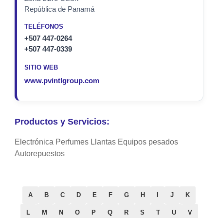
República de Panamá
TELÉFONOS
+507 447-0264
+507 447-0339
SITIO WEB
www.pvintlgroup.com
Productos y Servicios:
Electrónica Perfumes Llantas Equipos pesados
Autorepuestos
A
B
C
D
E
F
G
H
I
J
K
L
M
N
O
P
Q
R
S
T
U
V