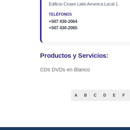
Edificio Crown Latin America Local 1.
TELÉFONOS
+507 430-2064
+507 430-2065
Productos y Servicios:
CDs DVDs en Blanco
A
B
C
D
E
F