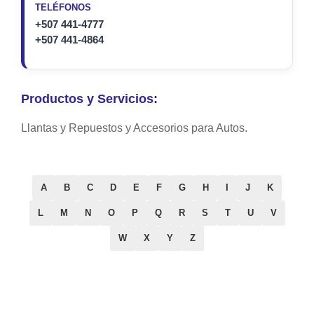
TELÉFONOS
+507 441-4777
+507 441-4864
Productos y Servicios:
Llantas y Repuestos y Accesorios para Autos.
A
B
C
D
E
F
G
H
I
J
K
L
M
N
O
P
Q
R
S
T
U
V
W
X
Y
Z