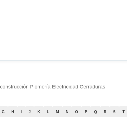
 construcción Plomería Electricidad Cerraduras
G
H
I
J
K
L
M
N
O
P
Q
R
S
T