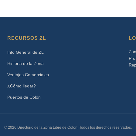
RECURSOS ZL
LO
Zon
Info General de ZL
Pro
Historia de la Zona
Rep
Ventajas Comerciales
¿Cómo llegar?
Puertos de Colón
© 2026 Directorio de la Zona Libre de Colón. Todos los derechos reservados.