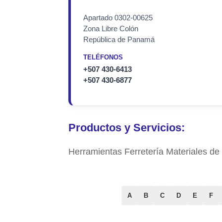
Apartado 0302-00625
Zona Libre Colón
República de Panamá
TELÉFONOS
+507 430-6413
+507 430-6877
Productos y Servicios:
Herramientas Ferretería Materiales de
A
B
C
D
E
F