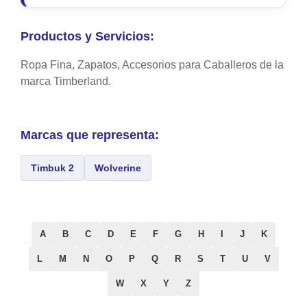
Productos y Servicios:
Ropa Fina, Zapatos, Accesorios para Caballeros de la
marca Timberland.
Marcas que representa:
Timbuk 2
Wolverine
A
B
C
D
E
F
G
H
I
J
K
L
M
N
O
P
Q
R
S
T
U
V
W
X
Y
Z