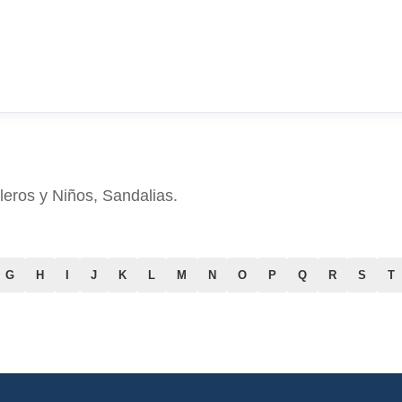
eros y Niños, Sandalias.
G
H
I
J
K
L
M
N
O
P
Q
R
S
T