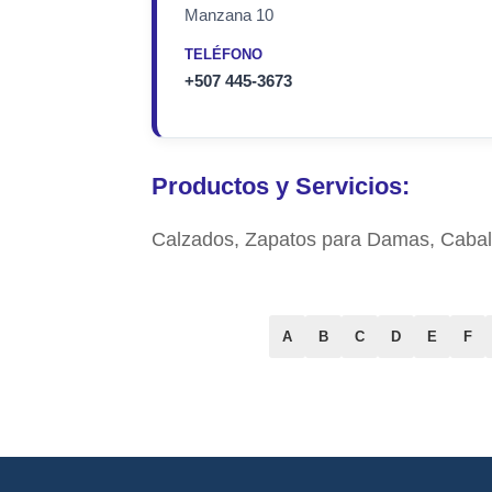
Manzana 10
TELÉFONO
+507 445-3673
Productos y Servicios:
Calzados, Zapatos para Damas, Caball
A
B
C
D
E
F