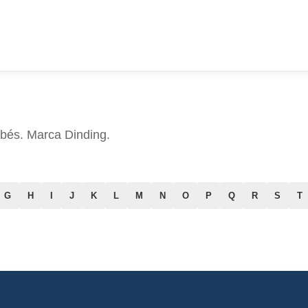
bés. Marca Dinding.
G
H
I
J
K
L
M
N
O
P
Q
R
S
T