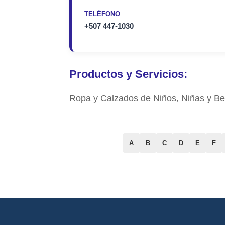
TELÉFONO
+507 447-1030
Productos y Servicios:
Ropa y Calzados de Niños, Niñas y Be
A
B
C
D
E
F