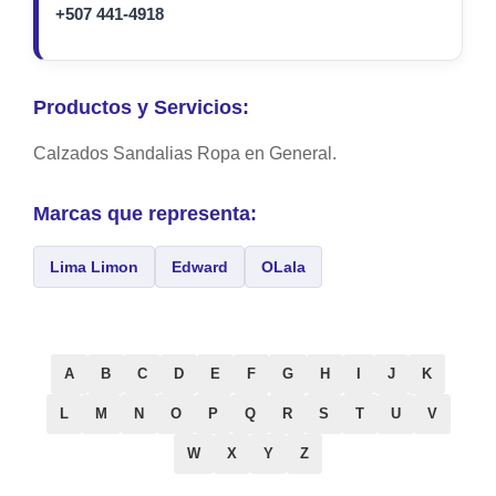
+507 441-4918
Productos y Servicios:
Calzados Sandalias Ropa en General.
Marcas que representa:
Lima Limon
Edward
OLala
A
B
C
D
E
F
G
H
I
J
K
L
M
N
O
P
Q
R
S
T
U
V
W
X
Y
Z