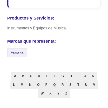
Productos y Servicios:
Instrumentos y Equipos de Música.
Marcas que representa:
Yamaha
A
B
C
D
E
F
G
H
I
J
K
L
M
N
O
P
Q
R
S
T
U
V
W
X
Y
Z