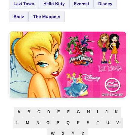
Lazi Town
Hello Kitty
Everest
Disney
Bratz
The Muppets
A
B
C
D
E
F
G
H
I
J
K
L
M
N
O
P
Q
R
S
T
U
V
W
X
Y
Z