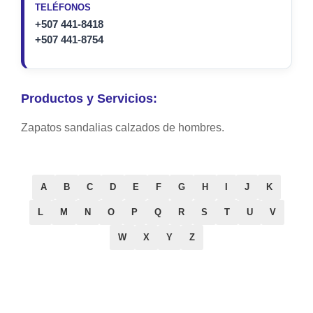
TELÉFONOS
+507 441-8418
+507 441-8754
Productos y Servicios:
Zapatos sandalias calzados de hombres.
A
B
C
D
E
F
G
H
I
J
K
L
M
N
O
P
Q
R
S
T
U
V
W
X
Y
Z