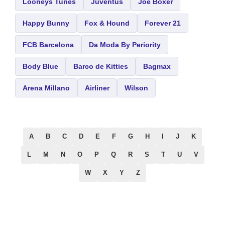
Looneys Tunes
Juventus
Joe Boxer
Happy Bunny
Fox & Hound
Forever 21
FCB Barcelona
Da Moda By Periority
Body Blue
Barco de Kitties
Bagmax
Arena Millano
Airliner
Wilson
A
B
C
D
E
F
G
H
I
J
K
L
M
N
O
P
Q
R
S
T
U
V
W
X
Y
Z