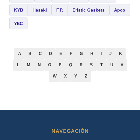
KYB
Hasaki
F.P.
Eristic Gaskets
Apco
YEC
A
B
C
D
E
F
G
H
I
J
K
L
M
N
O
P
Q
R
S
T
U
V
W
X
Y
Z
NAVEGACIÓN