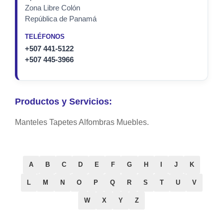
Zona Libre Colón
República de Panamá
TELÉFONOS
+507 441-5122
+507 445-3966
Productos y Servicios:
Manteles Tapetes Alfombras Muebles.
A
B
C
D
E
F
G
H
I
J
K
L
M
N
O
P
Q
R
S
T
U
V
W
X
Y
Z