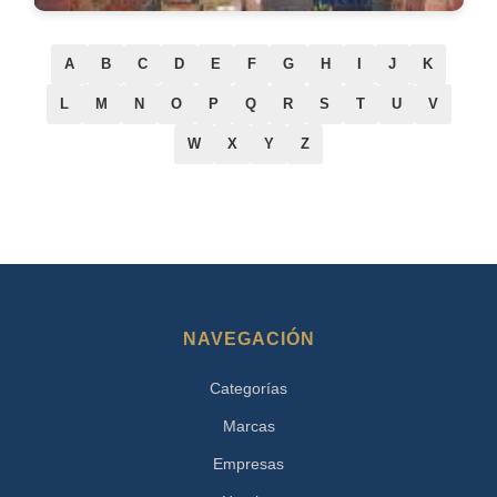
A
B
C
D
E
F
G
H
I
J
K
L
M
N
O
P
Q
R
S
T
U
V
W
X
Y
Z
NAVEGACIÓN
Categorías
Marcas
Empresas