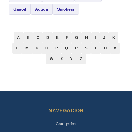
Gasoil
Action
Smokers
A
B
C
D
E
F
G
H
I
J
K
L
M
N
O
P
Q
R
S
T
U
V
W
X
Y
Z
NAVEGACIÓN
Categorías