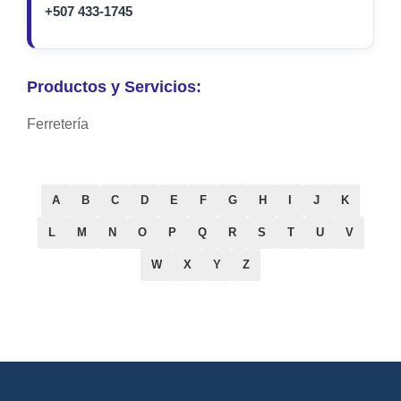
+507 433-1745
Productos y Servicios:
Ferretería
A
B
C
D
E
F
G
H
I
J
K
L
M
N
O
P
Q
R
S
T
U
V
W
X
Y
Z