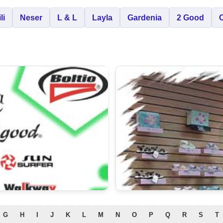
li
Neser
L & L
Layla
Gardenia
2 Good
G
H
I
J
K
L
M
N
O
P
Q
R
S
T