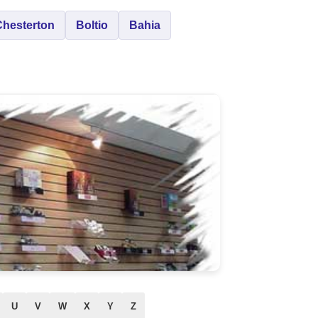
Chesterton
Boltio
Bahia
U
V
W
X
Y
Z