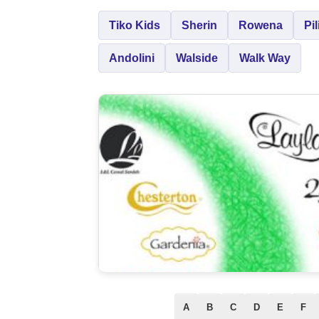
Tiko Kids
Sherin
Rowena
Pili
Andolini
Walside
Walk Way
A
B
C
D
E
F