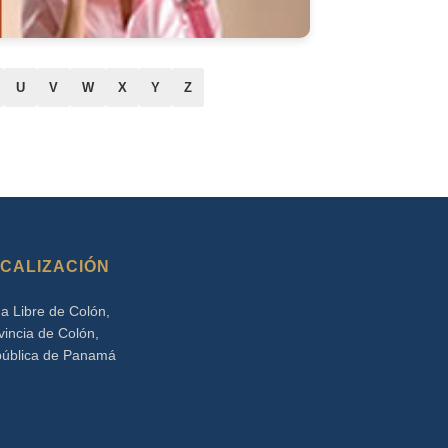
U
V
W
X
Y
Z
CALIZACIÓN
a Libre de Colón,
vincia de Colón,
ública de Panamá