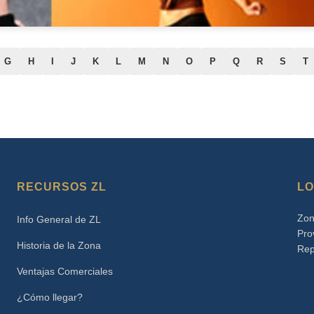
G
H
I
J
K
L
M
N
O
P
Q
R
S
T
RECURSOS ZL
LO
Zon
Info General de ZL
Pro
Historia de la Zona
Rep
Ventajas Comerciales
¿Cómo llegar?