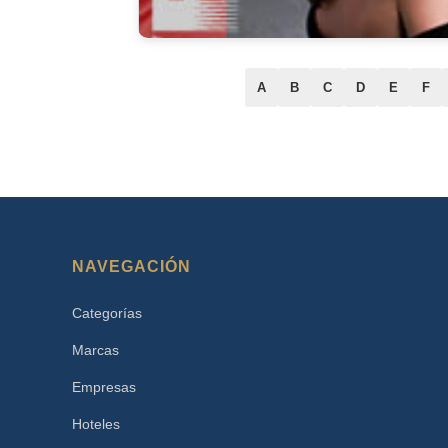
A
B
C
D
E
F
NAVEGACIÓN
Categorías
Marcas
Empresas
Hoteles