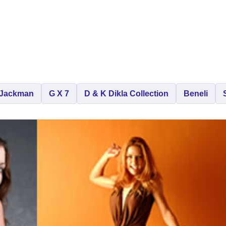
Jackman
G X 7
D & K Dikla Collection
Beneli