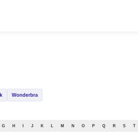
k
Wonderbra
G
H
I
J
K
L
M
N
O
P
Q
R
S
T