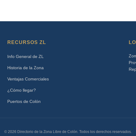
RECURSOS ZL
LO
Zon
Info General de ZL
Pro
Historia de la Zona
Rep
Ventajas Comerciales
¿Cómo llegar?
Puertos de Colón
© 2026 Directorio de la Zona Libre de Colón. Todos los derechos reservados.