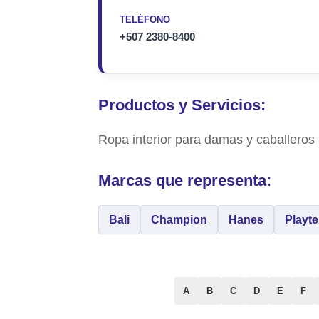
TELÉFONO
+507 2380-8400
Productos y Servicios:
Ropa interior para damas y caballeros
Marcas que representa:
Bali
Champion
Hanes
Playte
A
B
C
D
E
F