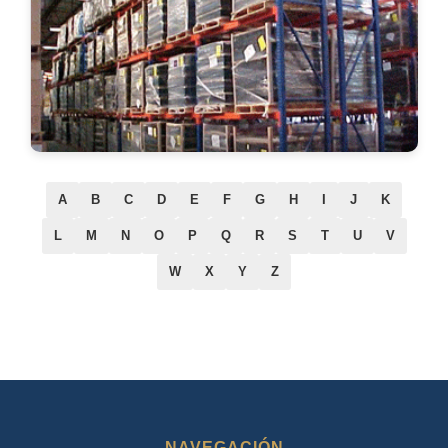
A
B
C
D
E
F
G
H
I
J
K
L
M
N
O
P
Q
R
S
T
U
V
W
X
Y
Z
NAVEGACIÓN