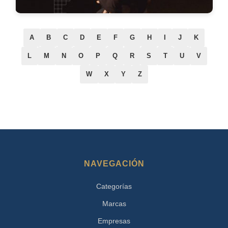
A
B
C
D
E
F
G
H
I
J
K
L
M
N
O
P
Q
R
S
T
U
V
W
X
Y
Z
NAVEGACIÓN
Categorías
Marcas
Empresas