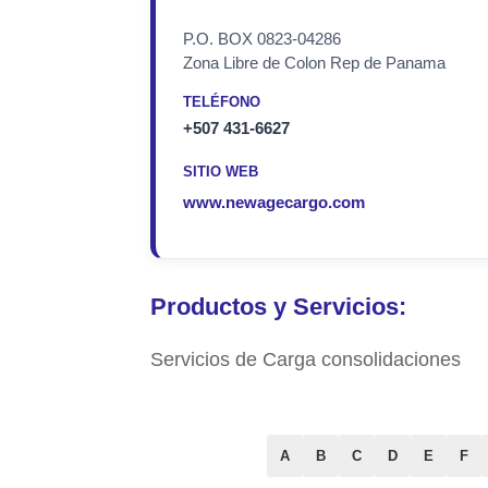
P.O. BOX 0823-04286
Zona Libre de Colon Rep de Panama
TELÉFONO
+507 431-6627
SITIO WEB
www.newagecargo.com
Productos y Servicios:
Servicios de Carga consolidaciones
A
B
C
D
E
F